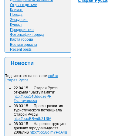
Старая Русса
Отдых с детьми
Климат
Погода
Экскурсия
Курорт
Предприятия
Фотографии города
Карта города
Все материалы
Recent posts
Новости
Подписаться на новости
сайта
Старая Русса
22.04.15
—
Старая Русса
открыла "Вахту памяти"
http://t.co/14UdggzePR
#starayarussa
08.03.15
—
Проект развития
туристического потенциала
Старой Руссы
http://t.co/BRwdb21StA
08.03.15
—
На реконструкцию
древних городов выделят
200млн$
http://t.co/8oImYPdA4g