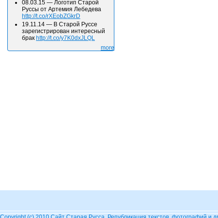
08.03.15
—
Логотип Старой
Руссы от Артемия Лебедева
http://t.co/rXEobZGkrD
19.11.14
—
В Старой Руссе
зарегистрирован интересный
брак
http://t.co/y7K0dxJLQL
more
Copyright (c) 2010
Сайт Старая Русса
. Републикация текстов, фотографий и 