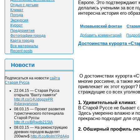
Европе. Это подтверждают 
Отдых с детьми
делались учеными за все г
Климат
интересна история его обра
Погода
Экскурсия
Курорт
Муравьевский фонтан
Старая
Предприятия
Добавить комментарий
Подроб
Фотографии города
Карта города
Достоинства курорта «Ста
Все материалы
Recent posts
Новости
О достоинствах курорта «С
Подписаться на новости
сайта
многие россияне, а также жи
Старая Русса
привлекает их этот курорт? 
22.04.15
—
Старая Русса
страждущие со всех уголко
открыла "Вахту памяти"
http://t.co/14UdggzePR
1. Удивительный климат.
#starayarussa
В Старой Руссе не бывает с
08.03.15
—
Проект развития
Здесь умеренно влажно и по
туристического потенциала
прекрасно подходит для отд
Старой Руссы
http://t.co/BRwdb21StA
08.03.15
—
На реконструкцию
2. Обширный профиль леч
древних городов выделят
200млн$
http://t.co/8oImYPdA4g