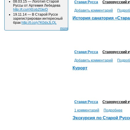
08.03.15
—
Логотип Старой
Старая Русса
Старорусский к
Руссы от Артемия Лебедева
http://t.co/rXEobZGkrD
Добавить комментарий
Подроб
19.11.14
—
В Старой Руссе
История санатория «Стара
зарегистрирован интересный
брак
http://t.co/y7K0dxJLQL
more
Старая Русса
Старорусский к
Добавить комментарий
Подроб
Курорт
Старая Русса
Старорусский к
1 комментарий
Подробнее
Экскурсия по Старой Русс