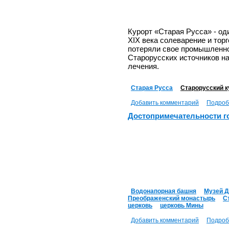
Курорт «Старая Русса» - од
XIX века солеварение и тор
потеряли свое промышленно
Старорусских источников н
лечения.
Старая Русса
Старорусский к
Добавить комментарий
Подроб
Достопримечательности г
Водонапорная башня
Музей Д
Преображенский монастырь
С
церковь
церковь Мины
Добавить комментарий
Подроб