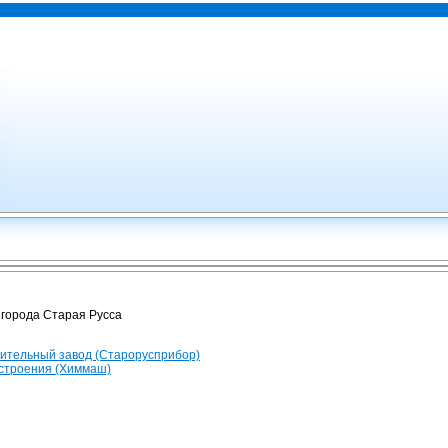
города Старая Русса
ительный завод (Старорусприбор)
строения (Химмаш)