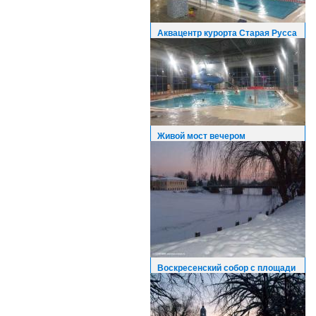
Аквацентр курорта Старая Русса
Живой мост вечером
Воскресенский собор с площади