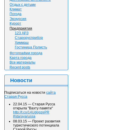
Отдых с детьми
Климат
Погода
Экскурсия
Курорт
Предприятия
123 АРЗ
Старорусприбор
Химмаш
Гостиница Полисть
Фотографии города
Карта города
Все материалы
Recent posts
Новости
Подписаться на новости
сайта
Старая Русса
22.04.15
—
Старая Русса
открыла "Вахту памяти"
http://t.co/14UdggzePR
#starayarussa
08.03.15
—
Проект развития
туристического потенциала
Старой Руссы