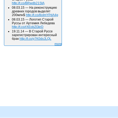
http://t.co/BRwdb21StA
08.03.15
—
На реконструкцию
древних городов выделят
200млн$
http://t.co/8oImYPdA4g
08.03.15
—
Логотип Старой
Руссы от Артемия Лебедева
http://t.co/rXEobZGkrD
19.11.14
—
В Старой Руссе
зарегистрирован интересный
брак
http://t.co/y7K0dxJLQL
more