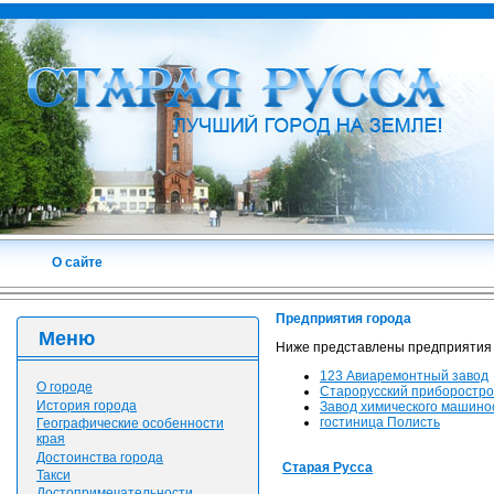
О сайте
Предприятия города
Меню
Ниже представлены предприятия 
123 Авиаремонтный завод
О городе
Старорусский приборостро
История города
Завод химического машино
гостиница Полисть
Географические особенности
края
Достоинства города
Старая Русса
Такси
Достопримечательности