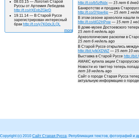
08.03.15
—
Логотип Старой
http://t.co/b5zfNdx
—
15 лет 6 дней
Руссы от Артемия Лебедева
Банкротство и продажа Старорусс
http://t.co/rXEobZGkrD
http://t.co/3Ypw4ip
—
15 лет 1 нед
19.11.14
—
В Старой Руссе
В этом сезоне археологи нашли п
зарегистрирован интересный
http://t.co/dG2HPvw
—
15 лет 1 не
брак
http://t.co/y7K0dxJLQL
В доме-музее Достоевского тепер
more
15 лет 6 недель
ago
Археологические раскопки в Стар
15 лет 6 недель
ago
В Старой Руссе открылись междун
http://bit.ly/klXDWZ
—
15 лет 10 не
Выставка в Старой Руссе
http://bit
АМАКС купила акции Старорусско
Новости из твиттер теперь попад
лет 18 недель
ago
Сайт о городе Старая Русса тепер
актуальную информацию о городе
Copyright (c) 2010
Сайт Старая Русса
. Републикация текстов, фотографий и 