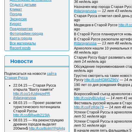
36 недель
ago
Отдых с детьми
Назначен мэр города Старая Рус
Климат
#starayarussa
—
12 лет 43 недел
Погода
Старая Русса отметил свой день
Экскурсия
ago
Курорт
Медведев в Старой Руссе
http://
Предприятия
ago
Фотографии города
В Старой Руссе планируется нов
Карта города
В Старой Руссе раскопали артеф
Все материалы
#starayarussa
—
13 лет 48 недель
Recent posts
Археологи нашли 10 уникальных 
48 недель
ago
Старую Руссу будут развивать как
Новости
лет 14 недель
ago
Обсуждение переименования ста
недель
ago
Подписаться на новости
сайта
Грустно смотреть на такие новост
Старая Русса
Руссу
http://t.co/HGMGZ96V
—
14 л
190 лет со дня рождения Федора 
22.04.15
—
Старая Русса
ago
открыла "Вахту памяти"
http://t.co/14UdggzePR
Всероссийский съезд археологов 
#starayarussa
http://t.co/zyBUv4sd
—
14 лет 41 н
08.03.15
—
Проект развития
Фестиваль русской музыки в Старо
туристического потенциала
http://t.co/FzRde79
—
14 лет 48 не
Старой Руссы
Успехи Старой Руссы в археологи
http://t.co/BRwdb21StA
лет 51 неделя
ago
08.03.15
—
На реконструкцию
Успехи Старой Руссы в археологи
древних городов выделят
лет 51 неделя
ago
200млн$
http://t.co/8oImYPdA4g
В начале июля пять фальшивых 5