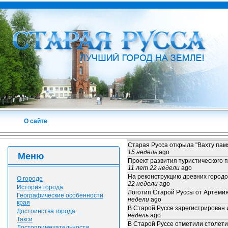
О сайте
Старая Русса открыла "Вахту пам
15 недель
ago
Меню
Проект развития туристического
11 лет 22 недели
ago
На реконструкцию древних город
О городе
22 недели
ago
История города
Логотип Старой Руссы от Артеми
Географические особенности
недели
ago
края
В Старой Руссе зарегистрирован
Достоинства города
недель
ago
Такси
В Старой Руссе отметили столет
Достопримечательности