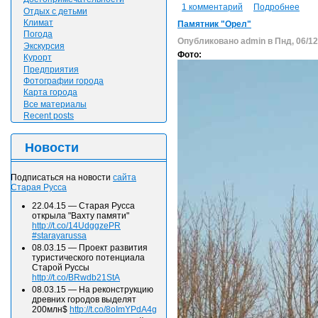
1 комментарий
Подробнее
Отдых с детьми
Климат
Памятник "Орел"
Погода
Опубликовано admin в Пнд, 06/12/
Экскурсия
Фото:
Курорт
Предприятия
Фотографии города
Карта города
Все материалы
Recent posts
Новости
Подписаться на новости
сайта
Старая Русса
22.04.15
—
Старая Русса
открыла "Вахту памяти"
http://t.co/14UdggzePR
#starayarussa
08.03.15
—
Проект развития
туристического потенциала
Старой Руссы
http://t.co/BRwdb21StA
08.03.15
—
На реконструкцию
древних городов выделят
200млн$
http://t.co/8oImYPdA4g