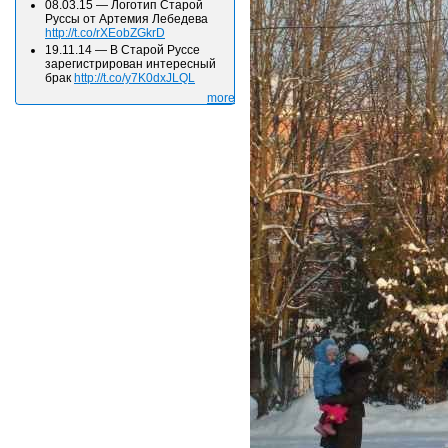
08.03.15
—
Логотип Старой
Руссы от Артемия Лебедева
http://t.co/rXEobZGkrD
19.11.14
—
В Старой Руссе
зарегистрирован интересный
брак
http://t.co/y7K0dxJLQL
more