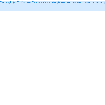
Copyright (c) 2010
Сайт Старая Русса
. Републикация текстов, фотографий и 