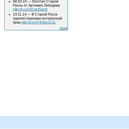
08.03.15
—
Логотип Старой
Руссы от Артемия Лебедева
http://t.co/rXEobZGkrD
19.11.14
—
В Старой Руссе
зарегистрирован интересный
брак
http://t.co/y7K0dxJLQL
more