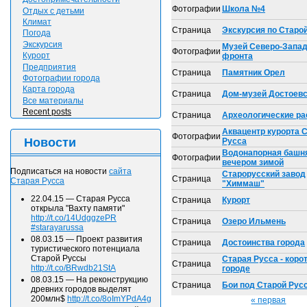
Фотографии
Школа №4
Отдых с детьми
Климат
Страница
Экскурсия по Старо
Погода
Экскурсия
Музей Северо-Запад
Фотографии
Курорт
фронта
Предприятия
Страница
Памятник Орел
Фотографии города
Карта города
Страница
Дом-музей Достоевс
Все материалы
Recent posts
Страница
Археологические ра
Аквацентр курорта 
Фотографии
Новости
Русса
Водонапорная башн
Фотографии
вечером зимой
Подписаться на новости
сайта
Старорусский завод
Страница
Старая Русса
"Химмаш"
22.04.15
—
Старая Русса
Страница
Курорт
открыла "Вахту памяти"
http://t.co/14UdggzePR
Страница
Озеро Ильмень
#starayarussa
08.03.15
—
Проект развития
Страница
Достоинства города
туристического потенциала
Старой Руссы
Старая Русса - корот
Страница
http://t.co/BRwdb21StA
городе
08.03.15
—
На реконструкцию
Страница
Бои под Старой Рус
древних городов выделят
200млн$
http://t.co/8oImYPdA4g
« первая