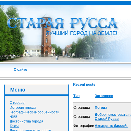
О сайте
Recent posts
Меню
Тип
Заголовок
О городе
История города
Страница
Погода
Географические особенности
Добро пожаловать на
края
Страница
Старой Руссе
Достоинства города
Фотографии
Аквацентр бассейн
Такси
Достопримечательности