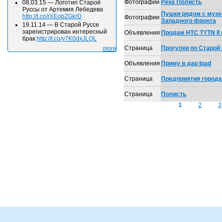
Фотографии
Река Полисть
08.03.15
—
Логотип Старой
Руссы от Артемия Лебедева
Пушки рядом с музе
http://t.co/rXEobZGkrD
Фотографии
Западного фронта
19.11.14
—
В Старой Руссе
зарегистрирован интересный
Объявления
Продам HTC TYTN II
брак
http://t.co/y7K0dxJLQL
Страница
Прогулки по Старой
more
Объявления
Приму в дар Ipad
Страница
Предприятия города
Страница
Полисть
1
2
3