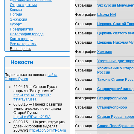
Отдых с детьми
Страница
Экскурсия Монумен
Климат
Погода
Фотографии
Школа №4
Экскурсия
Страница
Церковь Святой Тр
Курорт
Предприятия
Страница
Церковь святого ве
Фотографии города
Карта города
Страница
Церковь Николая Ч
Все материалы
Recent posts
Фотографии
Химмаш
Страница
Утерянные достопр
Новости
Упоминания о Старо
Страница
России
Подписаться на новости
сайта
Старая Русса
Страница
Такси в Старой Русс
22.04.15
—
Старая Русса
Страница
Старорусский заво
открыла "Вахту памяти"
http://t.co/14UdggzePR
Фотографии
Старорусприбор
#starayarussa
08.03.15
—
Проект развития
Страница
Старорусприбор
туристического потенциала
Старой Руссы
Страница
Старая Русса - коро
http://t.co/BRwdb21StA
08.03.15
—
На реконструкцию
Страница
Спасо-Преображенс
древних городов выделят
200млн$
http://t.co/8oImYPdA4g