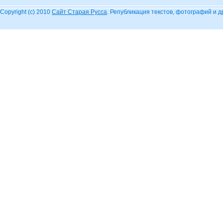
Copyright (c) 2010
Сайт Старая Русса
. Републикация текстов, фотографий и 