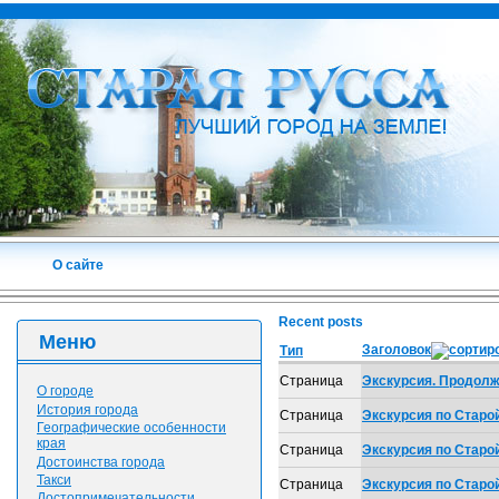
О сайте
Recent posts
Меню
Заголовок
Тип
Страница
Экскурсия. Продол
О городе
История города
Страница
Экскурсия по Старой
Географические особенности
края
Страница
Экскурсия по Старо
Достоинства города
Такси
Страница
Экскурсия по Старо
Достопримечательности