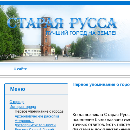
О сайте
Первое упоминание о гор
Меню
О городе
История города
Первое упоминание о городе
Когда возникла Старая Рус
Археологические раскопки
поселение было названо име
Утерянные
точных ответов. Есть гипот
достопримечательности
фактами и документальным
Бои под Старой Руссой