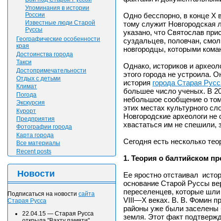
Упоминания в истории
России
Одно бесспорно, в конце Х 
Известные люди Старой
тому служит Новгородская л
Руссы
указано, что Святослав при
Географические особенности
суздальцев, половчан, смол
края
новгородцы, которыми кома
Достоинства города
Такси
Однако, историков и археол
Достопримечательности
этого города не устроила. 
Отдых с детьми
история
города Старая Русс
Климат
большее число ученых. В 20
Погода
небольшое сообщение о том
Экскурсия
этих местах культурного сло
Курорт
Новгородские археологи не 
Предприятия
хвастаться им не спешили, з
Фотографии города
Карта города
Сегодня есть несколько тео
Все материалы
Recent posts
1. Теория о балтийском п
Новости
Ее яростно отстаивал истори
основание Старой Руссы вер
переселенцев, которые шли 
Подписаться на новости
сайта
VIII—X веках. В. В. Фомин п
Старая Русса
районы уже были заселены 
22.04.15
—
Старая Русса
земля. Этот факт подтверж
открыла "Вахту памяти"