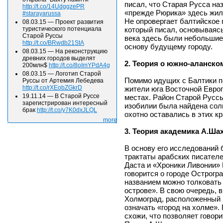
писал, что Старая Русса на
http://t.co/14UdggzePR
«прежде Рюрика» здесь жил
#starayarussa
Не опровергает балтийское
08.03.15
—
Проект развития
который писал, основываясь
туристического потенциала
Старой Руссы
века здесь были небольшие
http://t.co/BRwdb21StA
основу будущему городу.
08.03.15
—
На реконструкцию
древних городов выделят
2. Теория о южно-аланско
200млн$
http://t.co/8oImYPdA4g
08.03.15
—
Логотип Старой
Помимо идущих с Балтики п
Руссы от Артемия Лебедева
http://t.co/rXEobZGkrD
жители юга Восточной Европ
19.11.14
—
В Старой Руссе
местах. Район Старой Руссы
зарегистрирован интересный
изобилии была найдена соль
брак
http://t.co/y7K0dxJLQL
охотно оставались в этих кр
more
3. Теория академика А.Ша
В основу его исследований 
трактаты арабских писателе
Даста и «Хроники Ливонии» 
говорится о городе Острогр
названием можно толковать 
острове». В свою очередь, 
Холмоград, расположенный 
означать «город на холме».
схожи, что позволяет говори